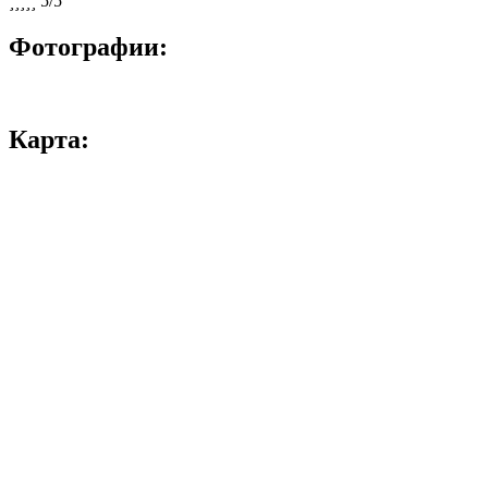





5/5
Фотографии:
Карта: