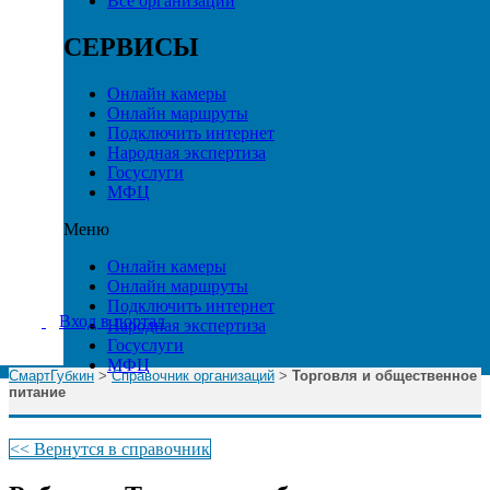
Все организации
СЕРВИСЫ
Онлайн камеры
Онлайн маршруты
Подключить интернет
Народная экспертиза
Госуслуги
МФЦ
Меню
Онлайн камеры
Онлайн маршруты
Подключить интернет
Вход в портал
Народная экспертиза
Госуслуги
МФЦ
СмартГубкин
>
Справочник организаций
>
Торговля и общественное
питание
<< Вернутся в справочник