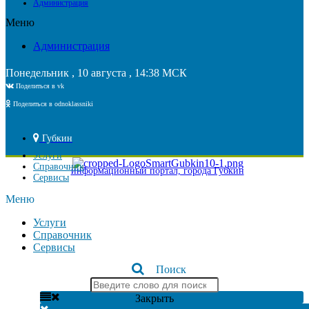
Администрация
Меню
Администрация
Понедельник , 10 августа , 14:38 МСК
Поделиться в vk
Поделиться в odnoklassniki
Губкин
Услуги
Справочник
информационный портал, города Губкин
Сервисы
Меню
Услуги
Справочник
Сервисы
Поиск
Закрыть