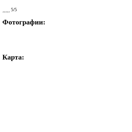





5/5
Фотографии:
Карта: